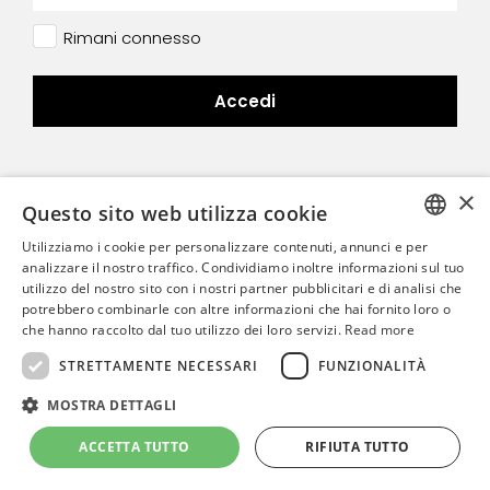
×
Questo sito web utilizza cookie
Utilizziamo i cookie per personalizzare contenuti, annunci e per
ENGLISH
analizzare il nostro traffico. Condividiamo inoltre informazioni sul tuo
utilizzo del nostro sito con i nostri partner pubblicitari e di analisi che
ITALIAN
potrebbero combinarle con altre informazioni che hai fornito loro o
che hanno raccolto dal tuo utilizzo dei loro servizi.
Read more
POLISH
STRETTAMENTE NECESSARI
FUNZIONALITÀ
MOSTRA DETTAGLI
Termini e condizioni
Informativa sulla privacy
FAQ
ACCETTA TUTTO
RIFIUTA TUTTO