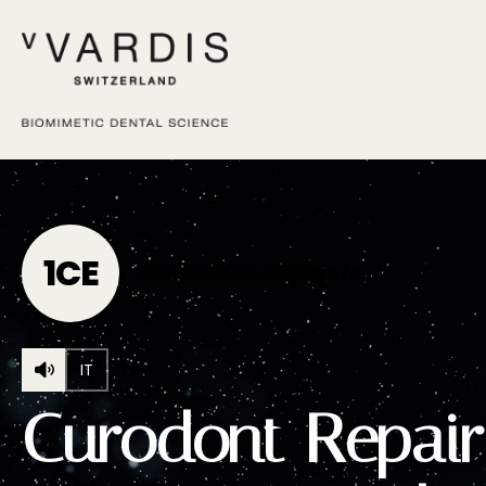
1
CE
Webinar su richiesta
IT
Curodont Repair