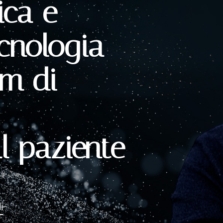
ica e
ecnologia
am di
l paziente
i