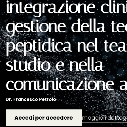
integrazione clin
gestione della t
peptidica nel te
studio e nella
comunicazione a
Dr.
Francesco Petrolo
maggiori dettagl
Accedi per accedere